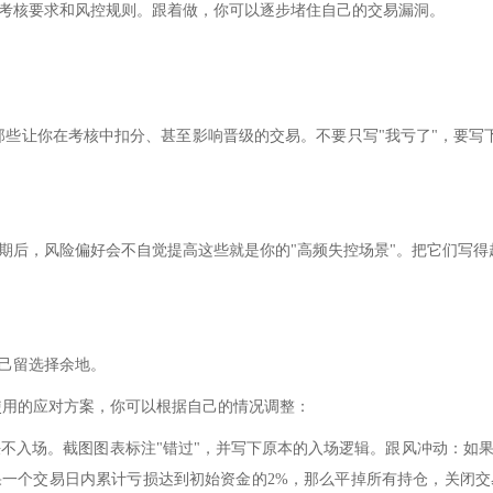
考核要求和风控规则。跟着做，你可以逐步堵住自己的交易漏洞。
是那些让你在考核中扣分、甚至影响晋级的交易。不要只写"我亏了"，要
期后，风险偏好会不自觉提高这些就是你的"高频失控场景"。把它们写得
己留选择余地。
使用的应对方案，你可以根据自己的情况调整：
坚决不入场。截图图表标注"错过"，并写下原本的入场逻辑。跟风冲动：如
一个交易日内累计亏损达到初始资金的2%，那么平掉所有持仓，关闭