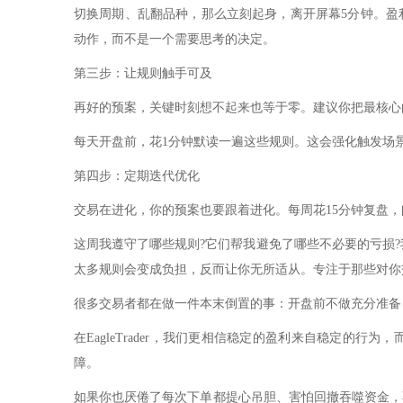
切换周期、乱翻品种，那么立刻起身，离开屏幕5分钟。盈
动作，而不是一个需要思考的决定。
第三步：让规则触手可及
再好的预案，关键时刻想不起来也等于零。建议你把最核心的
每天开盘前，花1分钟默读一遍这些规则。这会强化触发场
第四步：定期迭代优化
交易在进化，你的预案也要跟着进化。每周花15分钟复盘
这周我遵守了哪些规则?它们帮我避免了哪些不必要的亏损?
太多规则会变成负担，反而让你无所适从。专注于那些对你交
很多交易者都在做一件本末倒置的事：开盘前不做充分准备
在EagleTrader，我们更相信稳定的盈利来自稳定的
障。
如果你也厌倦了每次下单都提心吊胆、害怕回撤吞噬资金，