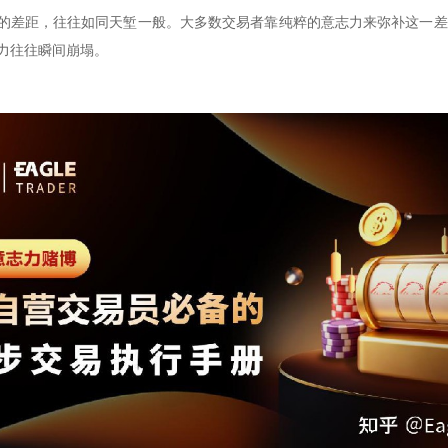
之间的差距，往往如同天堑一般。大多数交易者靠纯粹的意志力来弥补这一
力往往瞬间崩塌。