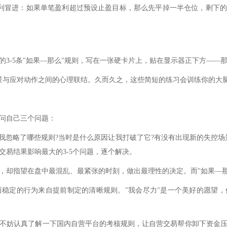
利冒进：如果单笔盈利超过预设止盈目标，那么先平掉一半仓位，剩下的
3-5条"如果—那么"规则，写在一张硬卡片上，贴在显示器正下方——
景与应对动作之间的心理联结。久而久之，这些简短的练习会训练你的大
，问自己三个问题：
我忽略了哪些规则?当时是什么原因让我打破了它?有没有出现新的失控场
易结果影响最大的3-5个问题，逐个解决。
，却指望在盘中最混乱、最紧张的时刻，做出最理性的决定。而"如果—那
行为，而稳定的行为来自提前制定的清晰规则。"我会尽力"是一个美好的愿
不妨认真了解一下国内自营平台的考核规则，让自营交易帮你卸下资金