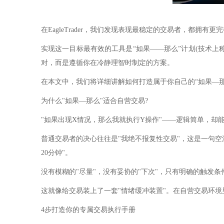
在EagleTrader，我们发现表现最稳定的交易者，都拥有
实现这一目标最有效的工具是“如果——那么”计划(技术
对，而是遵循你在冷静理智时制定的方案。
在本文中，我们将详细讲解如何打造属于你自己的“如果—
为什么"如果—那么"适合自营交易?
"如果出现X情况，那么我就执行Y操作"——逻辑简单，却
普通交易者的决心往往是"我绝不报复性交易"，这是一句
20分钟"。
没有模糊的"尽量"，没有妥协的"下次"，只有明确的触发
这就像给交易装上了一套"情绪缓冲装置"。在自营交易环
4步打造你的专属交易执行手册