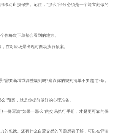
用移动止损保护。记住，"那么"部分必须是一个能立刻做的
那个你每次下单都会看到的地方。
脑，在对应场景出现时自动执行预案。
景?需要新增或调整规则吗?建议你的规则清单不要超过7条。
么"预案，就是你提前做好的心理准备。
望，但一份写满"如果—那么"的交易执行手册，才是更可靠的保
压力的包袱。还有什么自营交易的问题想要了解，可以在评论