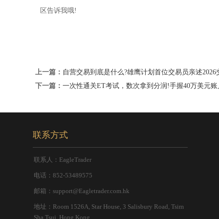
区告诉我哦!
上一篇：
自营交易到底是什么?雄鹰计划首位交易员亲述2026
下一篇：
一次性通关ET考试，数次拿到分润!手握40万美元
联系方式
联系人：EagleTrader
电话：852-53489575
邮箱：support@Eagletrader.com.hk
地址：Room 1526A, Star House, 3 Salisbury Road, Tsim
Sha Tsui, Hong Kong